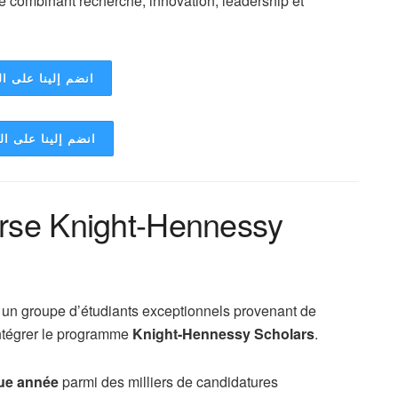
e combinant recherche, innovation, leadership et
انضم إلينا على ال
انضم إلينا على ا
urse Knight-Hennessy
 un groupe d’étudiants exceptionnels provenant de
ntégrer le programme
Knight-Hennessy Scholars
.
que année
parmi des milliers de candidatures