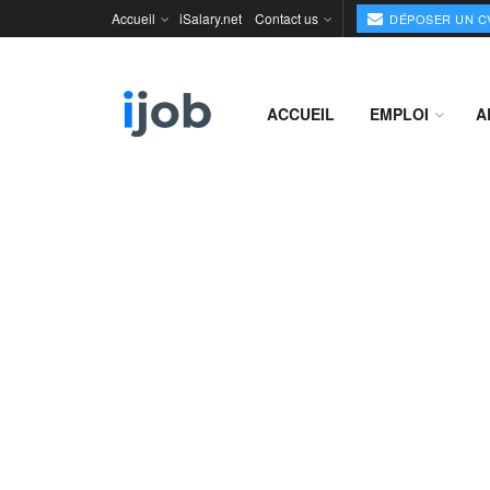
Accueil
iSalary.net
Contact us
DÉPOSER UN C
ACCUEIL
EMPLOI
A