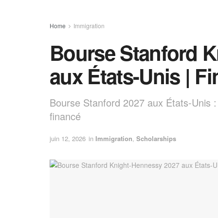
Home
Immigration
Bourse Stanford K
aux États-Unis | 
Bourse Stanford 2027 aux États-Unis
financé
juin 12, 2026
in
Immigration
,
Scholarships