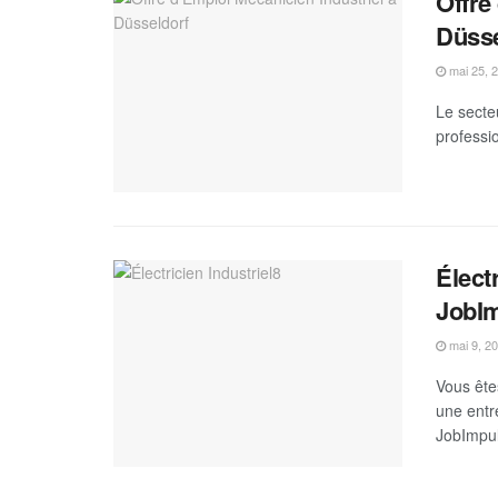
Offre
Düsse
mai 25, 
Le secte
professi
Élect
JobI
mai 9, 2
Vous êtes
une entr
JobImpul