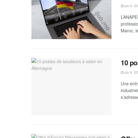
juin 6, 2
L’ANAPEC
professi
Maroc, le
10 po
juin 6, 2
Une entr
industri
s’adresse