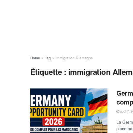
Home
Tag
immigration Allemagne
Étiquette :
immigration Alle
Germa
compl
août 7, 
La Germa
place par