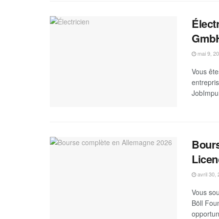
Élect
GmbH
mai 9, 2
Vous êtes
entrepri
JobImpu
Bours
Licen
avril 30,
Vous sou
Böll Fou
opportuni