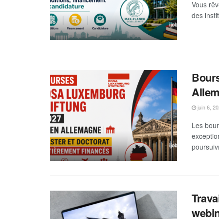
Vous rêv
des insti
Bours
Allem
juin 6, 2
Les bour
exceptio
poursuiv
Trava
webi