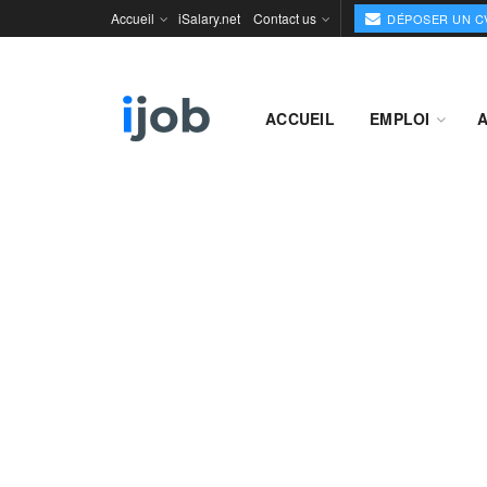
Accueil
iSalary.net
Contact us
DÉPOSER UN C
ACCUEIL
EMPLOI