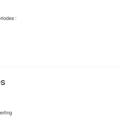
riodes :
es
erling