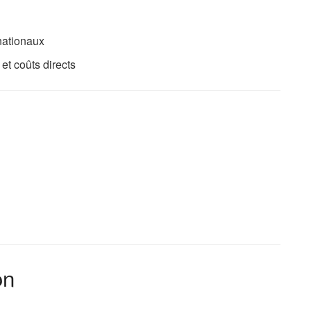
nationaux
t coûts directs
on