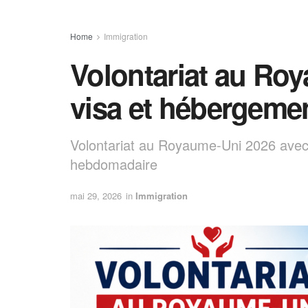
Home
Immigration
Volontariat au Ro
visa et hébergemen
Volontariat au Royaume-Uni 2026 avec 
hebdomadaire
mai 29, 2026
in
Immigration