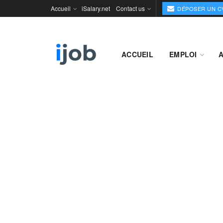
Accueil
iSalary.net
Contact us
DÉPOSER UN C
ACCUEIL
EMPLOI