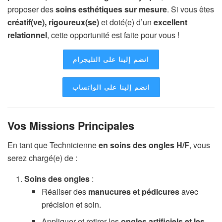
proposer des
soins esthétiques sur mesure
. Si vous êtes
créatif(ve), rigoureux(se)
et doté(e) d’un
excellent
relationnel
, cette opportunité est faite pour vous !
انضم إلينا على التليجرام
انضم إلينا على الواتساب
Vos Missions Principales
En tant que Technicienne
en soins des ongles H/F
, vous
serez chargé(e) de :
Soins des ongles
:
Réaliser des
manucures et pédicures
avec
précision et soin.
Appliquer et retirer les
ongles artificiels et les