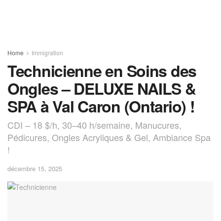
Home
Immigration
Technicienne en Soins des
Ongles – DELUXE NAILS &
SPA à Val Caron (Ontario) !
CDI – 18 $/h, 30–40 h/semaine, Manucures,
Pédicures, Ongles Acryliques & Gel, Ambiance Spa
!
décembre 15, 2025