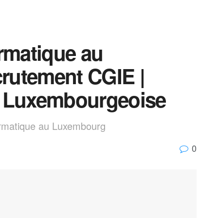
rmatique au
rutement CGIE |
e Luxembourgeoise
ormatique au Luxembourg
0