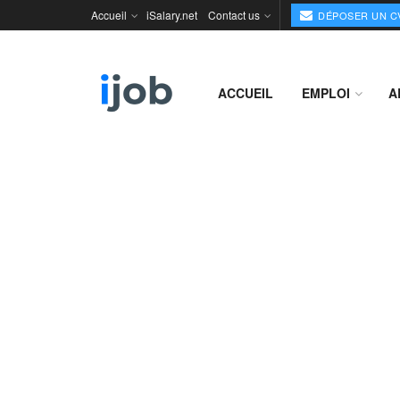
Accueil
iSalary.net
Contact us
DÉPOSER UN C
ACCUEIL
EMPLOI
A