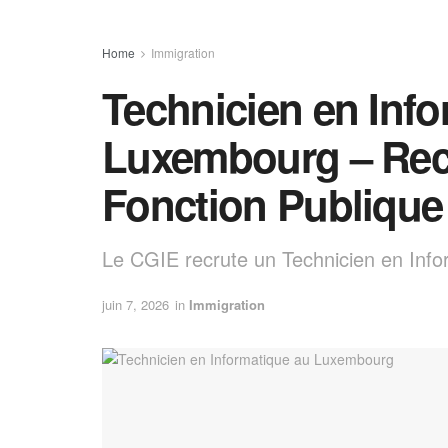
Home
Immigration
Technicien en Info
Luxembourg – Rec
Fonction Publiqu
Le CGIE recrute un Technicien en Inf
juin 7, 2026
in
Immigration