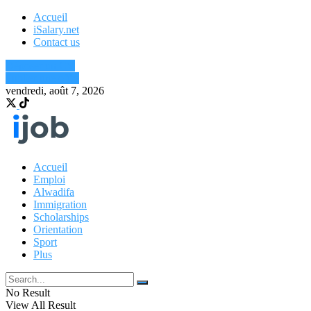
Accueil
iSalary.net
Contact us
Déposer un CV
Publier une offre
vendredi, août 7, 2026
Accueil
Emploi
Alwadifa
Immigration
Scholarships
Orientation
Sport
Plus
No Result
View All Result