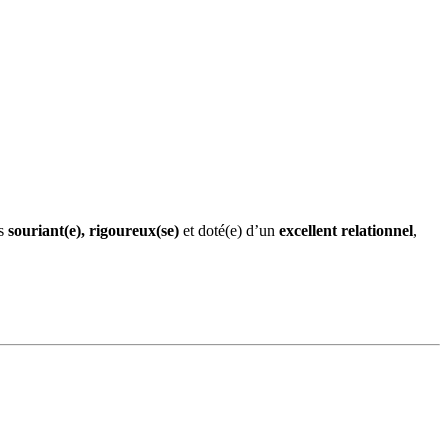
es
souriant(e), rigoureux(se)
et doté(e) d’un
excellent relationnel
,