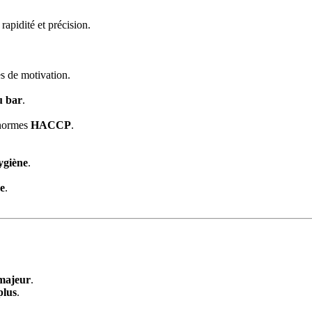
rapidité et précision.
s de motivation.
du bar
.
 normes
HACCP
.
ygiène
.
re
.
majeur
.
plus
.