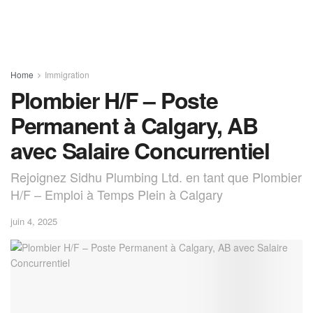
Home
Immigration
Plombier H/F – Poste
Permanent à Calgary, AB
avec Salaire Concurrentiel
Rejoignez Sidhu Plumbing Ltd. en tant que Plombier
H/F – Emploi à Temps Plein à Calgary
juin 4, 2025