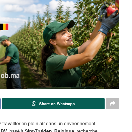
Share on Whatsapp
 travailler en plein air dans un environnement
 BV
, basé à
Sint-Truiden, Belgique
, recherche