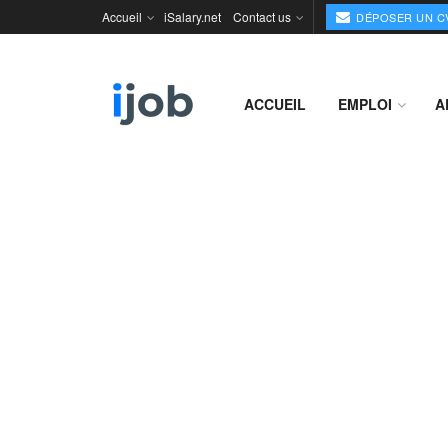
Accueil
iSalary.net
Contact us
DÉPOSER UN C
ACCUEIL
EMPLOI
A