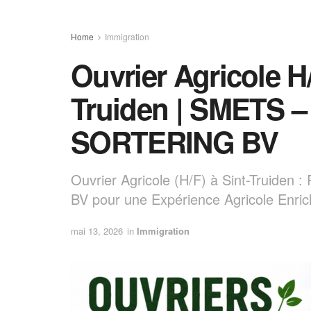
Home
Immigration
Ouvrier Agricole H/
Truiden | SMETS 
SORTERING BV
Ouvrier Agricole (H/F) à Sint-Truid
BV pour une Expérience Agricole Enric
mai 13, 2026
in
Immigration