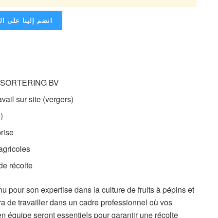
انضم إلينا على ا
N SORTERING BV
vail sur site (vergers)
)
rise
agricoles
de récolte
r son expertise dans la culture de fruits à pépins et
ra de travailler dans un cadre professionnel où vos
n équipe seront essentiels pour garantir une récolte