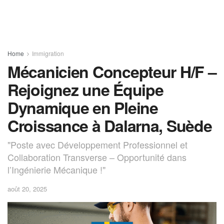
Home
Immigration
Mécanicien Concepteur H/F –
Rejoignez une Équipe
Dynamique en Pleine
Croissance à Dalarna, Suède
"Poste avec Développement Professionnel et
Collaboration Transverse – Opportunité dans
l’Ingénierie Mécanique !"
août 20, 2025