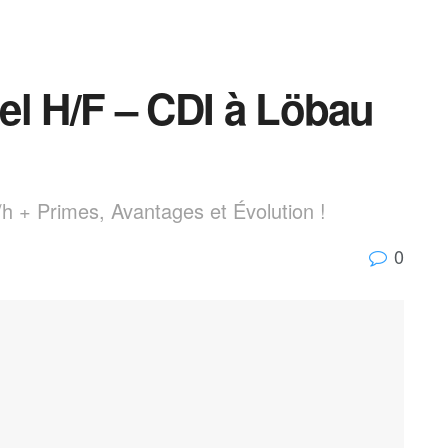
iel H/F – CDI à Löbau
/h + Primes, Avantages et Évolution !
0