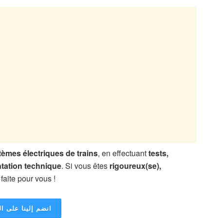
tèmes électriques de trains
, en effectuant
tests,
ation technique
. Si vous êtes
rigoureux(se),
faite pour vous !
انضم إلينا على ال