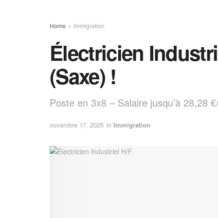
Home
Immigration
Électricien Industr
(Saxe) !
Poste en 3x8 – Salaire jusqu’à 28,28 €
novembre 17, 2025
in
Immigration