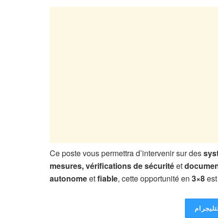
Ce poste vous permettra d’intervenir sur des
sys
mesures, vérifications de sécurité
et
document
autonome
et
fiable
, cette opportunité en
3×8
est 
تليجرام