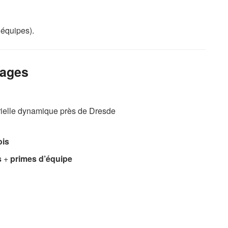
 équipes).
tages
rielle dynamique près de Dresde
ois
s
+
primes d’équipe