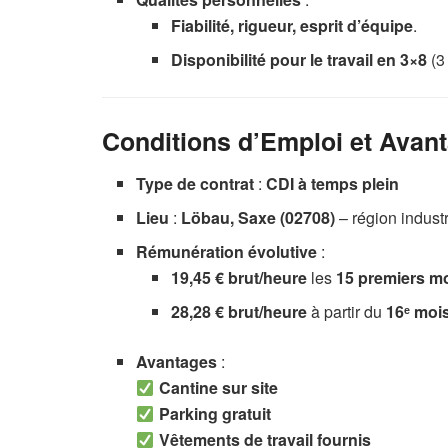
Fiabilité, rigueur, esprit d’équipe
.
Disponibilité pour le travail en 3×8
(3
Conditions d’Emploi et Avan
Type de contrat
:
CDI à temps plein
Lieu
:
Löbau, Saxe (02708)
– région indust
Rémunération évolutive
:
19,45 € brut/heure
les
15 premiers m
28,28 € brut/heure
à partir du
16ᵉ moi
Avantages
:
Cantine sur site
Parking gratuit
Vêtements de travail fournis