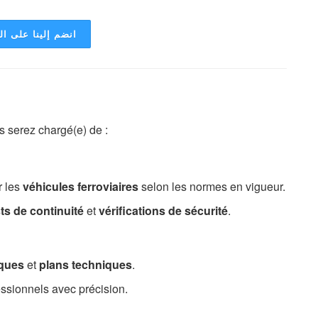
انضم إلينا على ا
s serez chargé(e) de :
r les
véhicules ferroviaires
selon les normes en vigueur.
ts de continuité
et
vérifications de sécurité
.
iques
et
plans techniques
.
ssionnels avec précision.