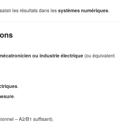
saisir les résultats dans les
systèmes numériques
.
hons
 mécatronicien ou industrie électrique
(ou équivalent
ctriques
.
mesure
.
ionnel – A2/B1 suffisant).