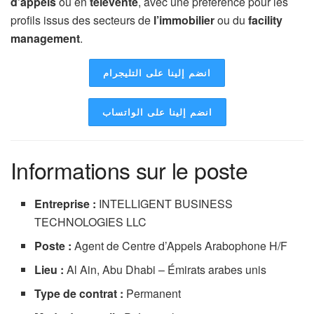
d’appels
ou en
télévente
, avec une préférence pour les
profils issus des secteurs de
l’immobilier
ou du
facility
management
.
انضم إلينا على التليجرام
انضم إلينا على الواتساب
Informations sur le poste
Entreprise :
INTELLIGENT BUSINESS
TECHNOLOGIES LLC
Poste :
Agent de Centre d’Appels Arabophone H/F
Lieu :
Al Ain, Abu Dhabi – Émirats arabes unis
Type de contrat :
Permanent