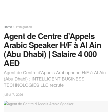
Home
Immigration
Agent de Centre d’Appels
Arabic Speaker H/F à Al Ain
(Abu Dhabi) | Salaire 4 000
AED
Agent de Centre d'Appels Arabophone H/F à Al Ain
(Abu Dhabi) : INTELLIGENT BUSINESS
TECHNOLOGIES LLC recrute
juillet 7, 2026