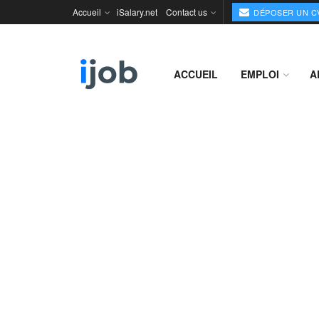
Accueil
iSalary.net
Contact us
DÉPOSER UN C
ACCUEIL
EMPLOI
A