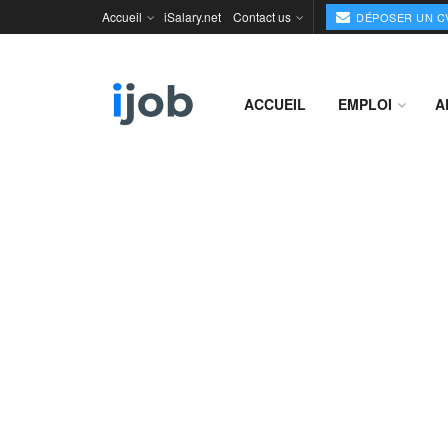
Accueil
iSalary.net
Contact us
DÉPOSER UN C
ACCUEIL
EMPLOI
A