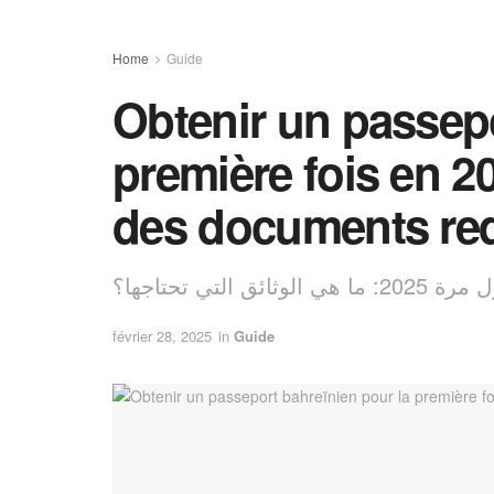
Home
Guide
Obtenir un passepo
première fois en 2
des documents re
لتي تحتاجها؟
février 28, 2025
in
Guide