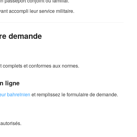
 passeport conjoint ou familial.
yant accompli leur service militaire.
tre demande
t complets et conformes aux normes.
n ligne
ieur bahreïnien
et remplissez le formulaire de demande.
autorisés.