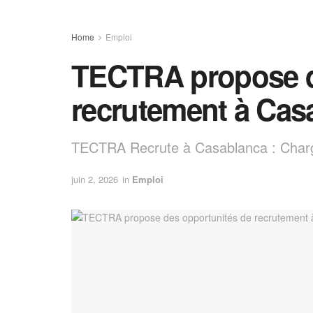
Home
Emploi
TECTRA propose d
recrutement à Cas
TECTRA Recrute à Casablanca : Charg
juin 2, 2026
in
Emploi