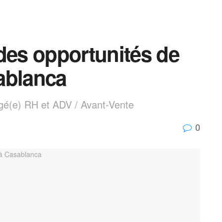
es opportunités de
ablanca
é(e) RH et ADV / Avant-Vente
0