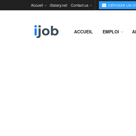
Accueil
iSalary.net
Contact us
DÉPOSER UN C
ACCUEIL
EMPLOI
A