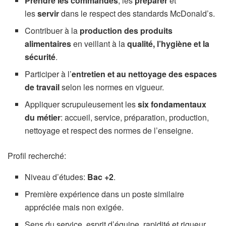
Prendre les commandes
, les
préparer
et
les
servir
dans le respect des standards McDonald’s.
Contribuer à la
production des produits
alimentaires
en veillant à la
qualité, l’hygiène et la
sécurité
.
Participer à l’
entretien et au nettoyage des espaces
de travail
selon les normes en vigueur.
Appliquer scrupuleusement les
six fondamentaux
du métier
: accueil, service, préparation, production,
nettoyage et respect des normes de l’enseigne.
Profil recherché:
Niveau d’études:
Bac +2
.
Première expérience dans un poste similaire
appréciée mais non exigée.
Sens du service, esprit d’équipe, rapidité et rigueur