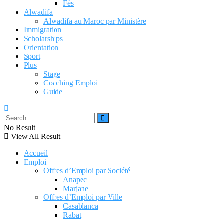
Fès
Alwadifa
Alwadifa au Maroc par Ministère
Immigration
Scholarships
Orientation
Sport
Plus
Stage
Coaching Emploi
Guide
No Result
View All Result
Accueil
Emploi
Offres d’Emploi par Société
Anapec
Marjane
Offres d’Emploi par Ville
Casablanca
Rabat