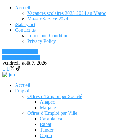
Accueil
Vacances scolaires 2023-2024 au Maroc
Massar Service 2024
iSalary.net
Contact us
Terms and Conditions
Privacy Policy
Déposer un CV
Publier une offre
vendredi, août 7, 2026
Accueil
Emploi
Offres d’Emploi par Société
Anapec
Marjane
Offres d’Emploi par Ville
Casablanca
Rabat
Tanger
Oujda