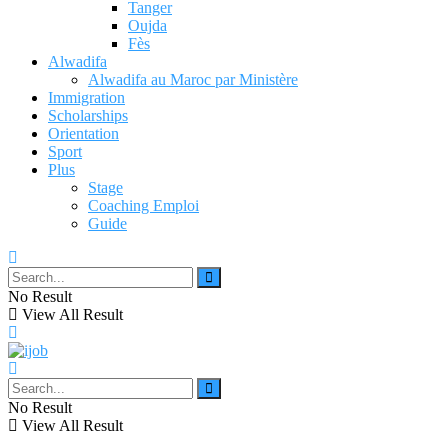
Tanger
Oujda
Fès
Alwadifa
Alwadifa au Maroc par Ministère
Immigration
Scholarships
Orientation
Sport
Plus
Stage
Coaching Emploi
Guide
No Result
View All Result
No Result
View All Result