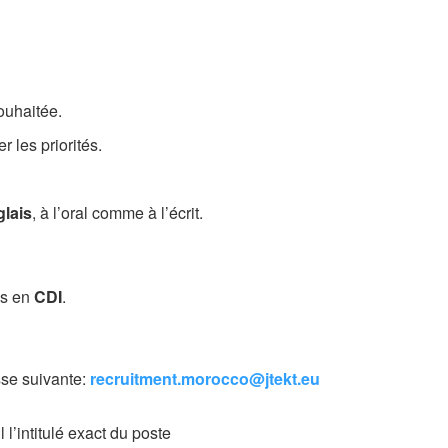
.
ouhaitée.
r les priorités.
glais
, à l’oral comme à l’écrit.
és en
CDI
.
sse suivante:
recruitment.morocco@jtekt.eu
 l’intitulé exact du poste