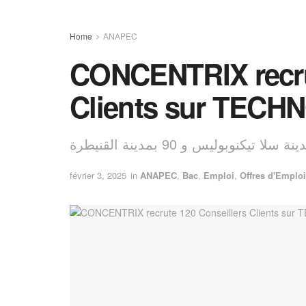
Home
ANAPEC
CONCENTRIX recrut
Clients sur TEC
février 3, 2025
in
ANAPEC
,
Bac
,
Emploi
,
Offres d'Emploi