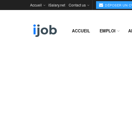
Accueil
iSalary.net
Contact us
DÉPOSER UN C
ACCUEIL
EMPLOI
A