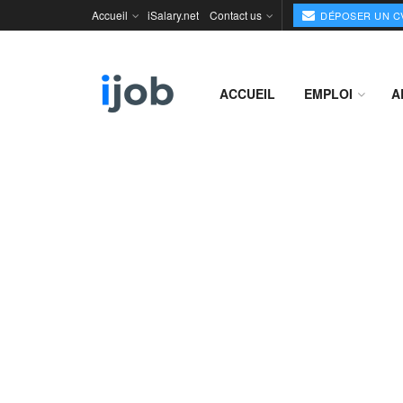
Accueil
iSalary.net
Contact us
DÉPOSER UN C
ACCUEIL
EMPLOI
A