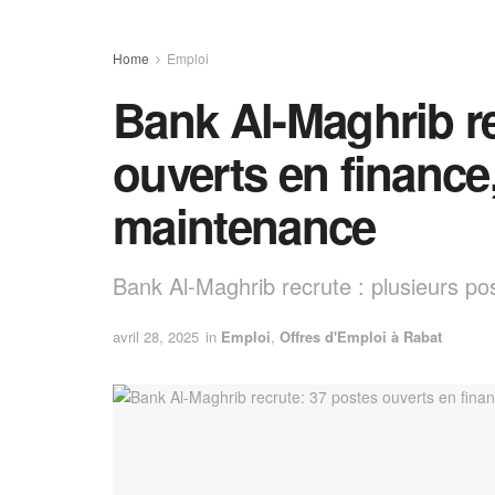
Home
Emploi
Bank Al-Maghrib re
ouverts en finance
maintenance
Bank Al-Maghrib recrute : plusieurs po
avril 28, 2025
in
Emploi
,
Offres d'Emploi à Rabat