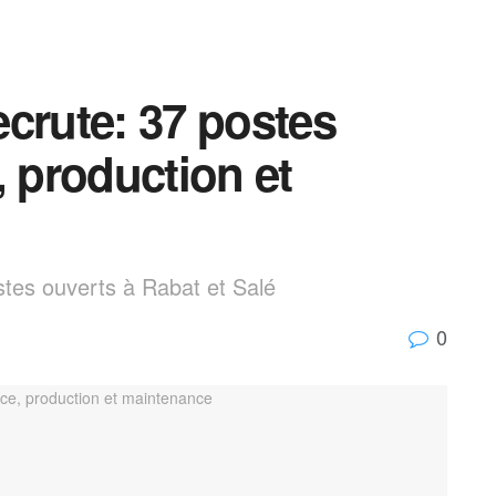
crute: 37 postes
, production et
stes ouverts à Rabat et Salé
0