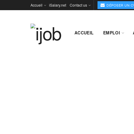
Accueil
iSalary.net
Contact us
DÉPOSER UN C
ACCUEIL
EMPLOI