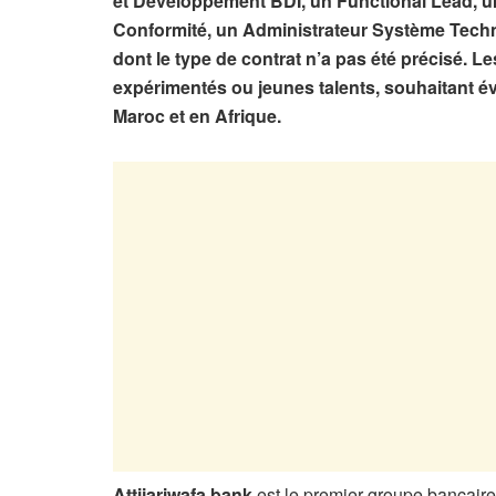
et Développement BDI, un Functional Lead, u
Conformité, un Administrateur Système Techn
dont le type de contrat n’a pas été précisé. Le
expérimentés ou jeunes talents, souhaitant é
Maroc et en Afrique.
Attijariwafa bank
est le premier groupe bancaire 