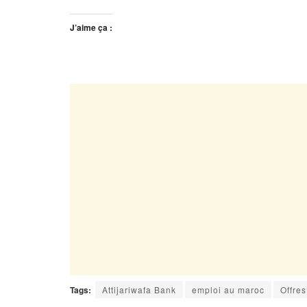
J’aime ça :
Tags:
Attijariwafa Bank
emploi au maroc
Offre