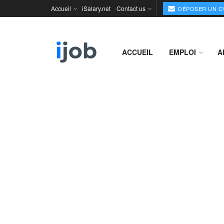
Accueil
iSalary.net
Contact us
DÉPOSER UN C
ACCUEIL
EMPLOI
A