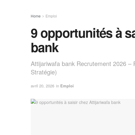
Home
Emploi
9 opportunités à sa
bank
Attijariwafa bank Recrutement 2026 – P
Stratégie)
avril 20, 2026
in
Emploi