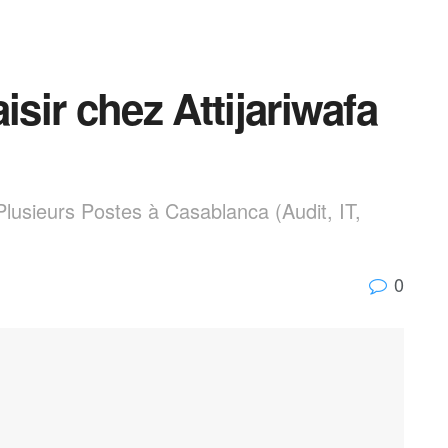
isir chez Attijariwafa
lusieurs Postes à Casablanca (Audit, IT,
0