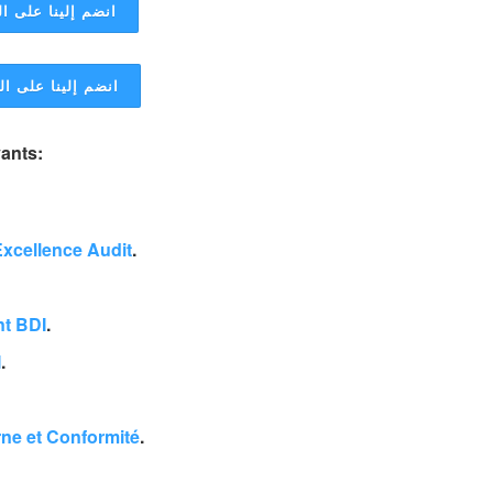
انضم إلينا على ال
انضم إلينا على ا
vants:
xcellence Audit
.
nt BDI
.
I
.
ne et Conformité
.