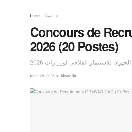
Home
Alwadifa
Concours de Rec
2026 (20 Postes)
mars 28, 2026
in
Alwadifa