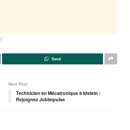
O
Send
Next Post
Technicien en Mécatronique à Idstein :
Rejoignez JobImpulse