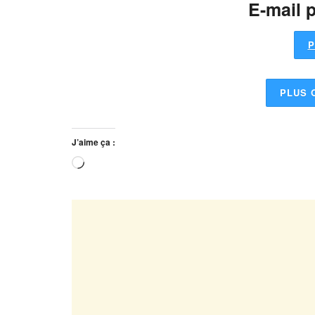
E-mail p
P
PLUS 
J’aime ça :