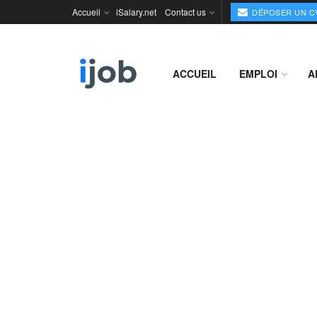
Accueil
iSalary.net
Contact us
DÉPOSER UN C
ACCUEIL
EMPLOI
A