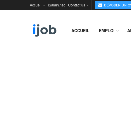
Accueil
iSalary.net
Contact us
DÉPOSER UN C
ACCUEIL
EMPLOI
A