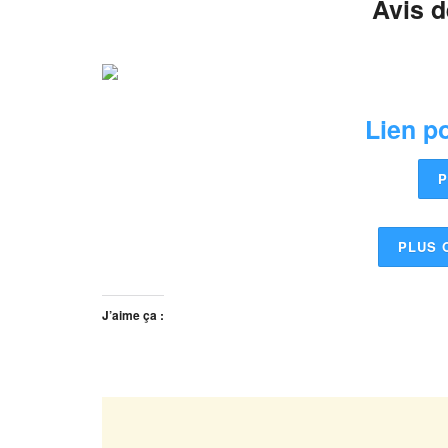
Avis 
Lien po
P
PLUS 
J’aime ça :