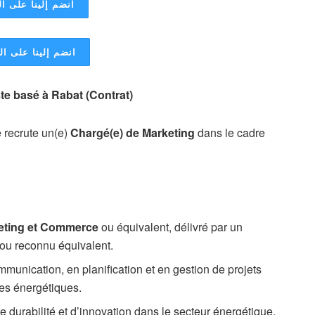
انضم إلينا على ال
انضم إلينا على ا
ste basé à Rabat (Contrat)
 recrute un(e)
Chargé(e) de Marketing
dans le cadre
eting et Commerce
ou équivalent, délivré par un
 ou reconnu équivalent.
unication, en planification et en gestion de projets
es énergétiques.
e durabilité et d’innovation dans le secteur énergétique.