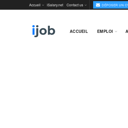
Accueil
iSalary.net
Contact us
DÉPOSER UN C
ACCUEIL
EMPLOI