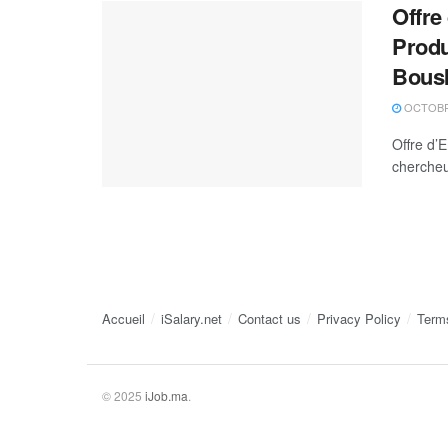
Offre
Produ
Bous
OCTOBRE
Offre d’
chercheu
Accueil
iSalary.net
Contact us
Privacy Policy
Term
© 2025
iJob.ma
.