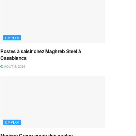
EMPLOI
Postes à saisir chez Maghreb Steel à
Casablanca
AOÛT 8, 2026
EMPLOI
Marjane Group ouvre des postes