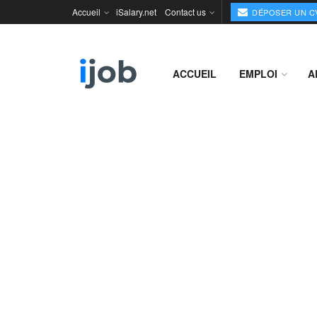
Accueil
iSalary.net
Contact us
DÉPOSER UN C
ACCUEIL
EMPLOI
A