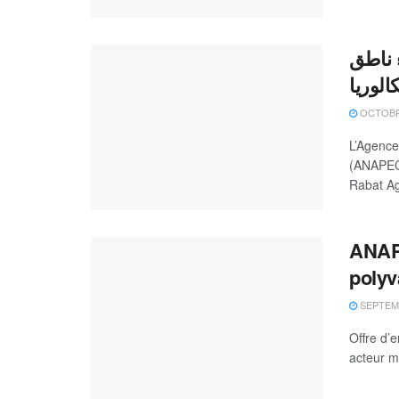
 ناطق
الوريا
OCTOBRE
L’Agence
(ANAPEC)
Rabat Ag
ANAPE
polyv
SEPTEMB
Offre d’
acteur m