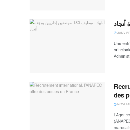
JANVIER 
Une entr
principa
Administ
Recru
des p
NOVEMBR
L’Agence
(ANAPEC)
marocain