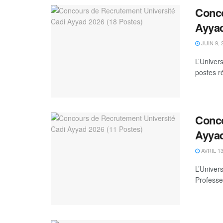
Conco
Ayyad
JUIN 9, 
L’Univer
postes r
Conco
Ayyad
AVRIL 13
L’Univer
Professe