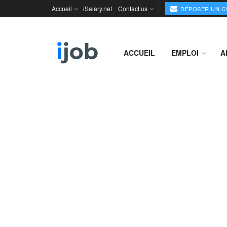
Accueil
iSalary.net
Contact us
DÉPOSER UN C
ACCUEIL
EMPLOI
A