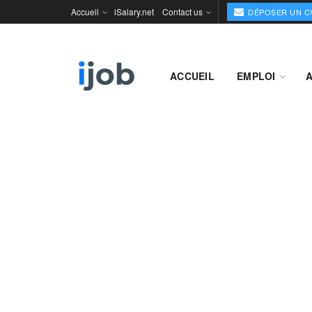
Accueil
iSalary.net
Contact us
DÉPOSER UN C
ACCUEIL
EMPLOI