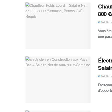
Chauf
800 €
AVRIL 10
Vous ête
une pass
Élect
Salai
AVRIL 10
Êtes-vou
d'opport