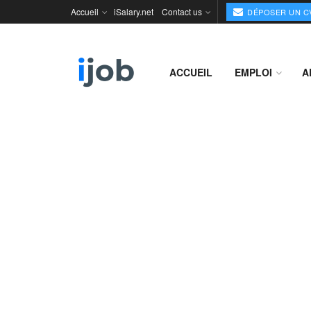
Accueil
iSalary.net
Contact us
DÉPOSER UN C
ACCUEIL
EMPLOI
A