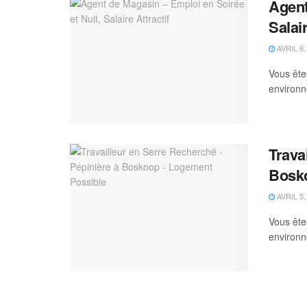
Agent
Salair
AVRIL 6,
Vous ête
environn
Trava
Bosko
AVRIL 5,
Vous ête
environn