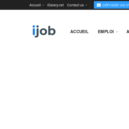
Accueil
iSalary.net
Contact us
DÉPOSER UN C
ACCUEIL
EMPLOI