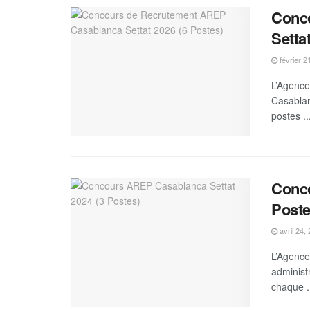
Conc
Setta
février 2
L’Agence
Casablan
postes ..
Conco
Poste
avril 24,
L’Agence
administr
chaque .