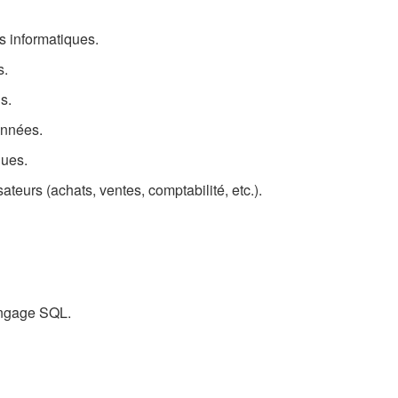
ts informatiques.
s.
s.
onnées.
ques.
ateurs (achats, ventes, comptabilité, etc.).
angage SQL.