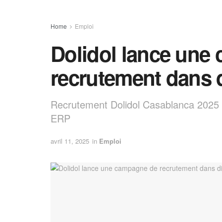
Home
Emploi
Dolidol lance une
recrutement dans d
Recrutement Dolidol Casablanca 2025 :
ERP
avril 11, 2025
in
Emploi