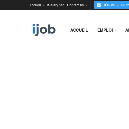
Accueil
iSalary.net
Contact us
DÉPOSER UN C
ACCUEIL
EMPLOI
A