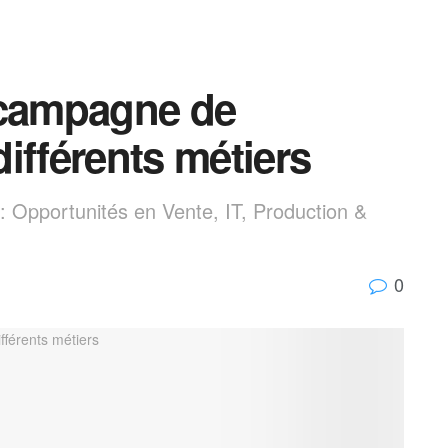
 campagne de
ifférents métiers
 Opportunités en Vente, IT, Production &
0