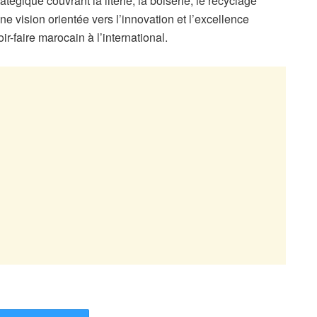
égique couvrant la literie, la boiserie, le recyclage
e vision orientée vers l’innovation et l’excellence
ir-faire marocain à l’international.