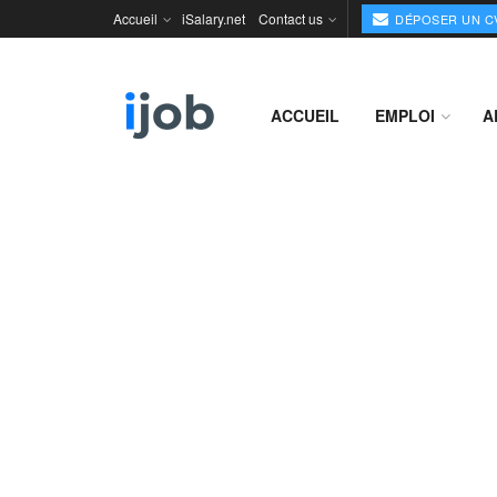
Accueil
iSalary.net
Contact us
DÉPOSER UN C
ACCUEIL
EMPLOI
A