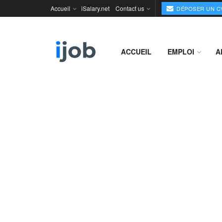
Accueil
iSalary.net
Contact us
DÉPOSER UN C
ACCUEIL
EMPLOI
A