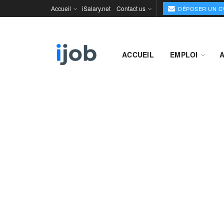
Accueil
iSalary.net
Contact us
DÉPOSER UN C
ACCUEIL
EMPLOI