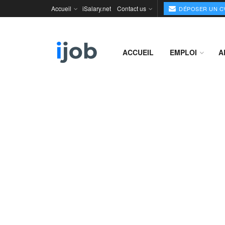
Accueil
iSalary.net
Contact us
DÉPOSER UN C
ACCUEIL
EMPLOI
A