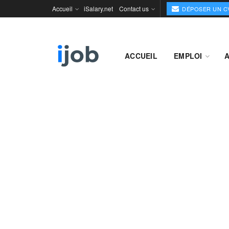
Accueil
iSalary.net
Contact us
DÉPOSER UN C
ACCUEIL
EMPLOI