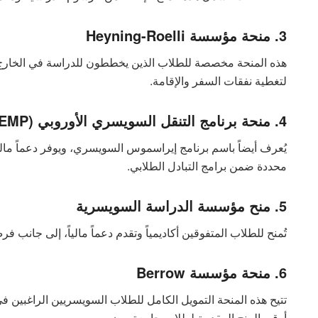
3. منحة مؤسسة Heyning-Roelli
هذه المنحة مخصصة للطلاب الذين يخططون للدراسة في الخارج ضم
لتغطية نفقات السفر والإقامة.
4. منحة برنامج التنقل السويسري الأوروبي (SEMP)
يُعرف أيضاً باسم برنامج إيراسموس السويسري، ويوفر دعماً ماليا
محددة ضمن برامج التبادل الطلابي.
5. منح مؤسسة الدراسة السويسرية
تُمنح للطلاب المتفوقين أكاديمياً وتقدم دعماً مالياً، إلى جانب
6. منحة مؤسسة Berrow
تتيح هذه المنحة التمويل الكامل للطلاب السويسريين الراغبين ف
أرقى المنح المقدمة لطلاب جامعة برن.