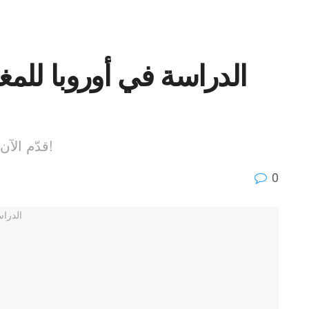
قدّم الآن واستفد من فرصتك للدراسة في سويسرا!
0