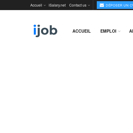
Accueil
iSalary.net
Contact us
DÉPOSER UN C
ACCUEIL
EMPLOI
A