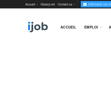
Accueil
iSalary.net
Contact us
DÉPOSER UN C
ACCUEIL
EMPLOI