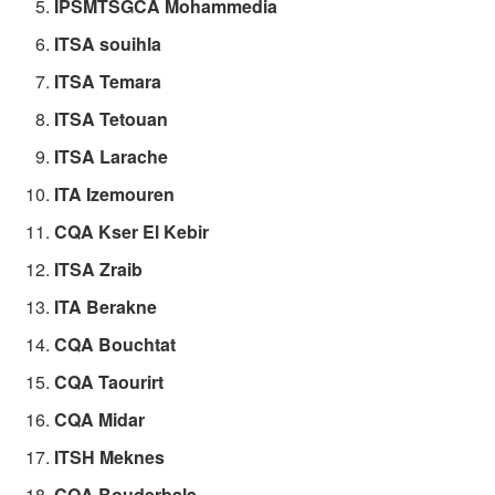
IPSMTSGCA Mohammedia
ITSA souihla
ITSA Temara
ITSA Tetouan
ITSA Larache
ITA Izemouren
CQA Kser El Kebir
ITSA Zraib
ITA Berakne
CQA Bouchtat
CQA Taourirt
CQA Midar
ITSH Meknes
CQA Bouderbala