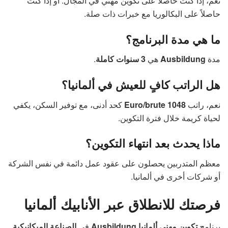
نعم، إذا كنت حاصلاً على تكوين مهني في المجال. أو إذا كنت
حاصلاً على البكالوريا مع خبرات ذات صلة.
ما هي مدة البرنامج؟
مدة
Ausbildung
هي
3 سنوات كاملة
.
هل الراتب كافٍ للعيش في ألمانيا؟
نعم، راتب
1048 Euro/brute
كحد أدنى، مع توفير السكن، يكفي
لحياة كريمة خلال فترة التكوين.
ماذا يحدث بعد انتهاء التكوين؟
معظم المتدربين يحصلون على عقود عمل دائمة في نفس الشركة
أو شركات أخرى في ألمانيا.
فرصتك للانطلاق عبر الأنابيك ألمانيا
برنامج
تكوين مهني ألمانيا Ausbildung
في
الصناعة الميكانيكية