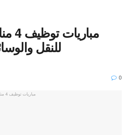
مباري
للنقل والوسائل
0