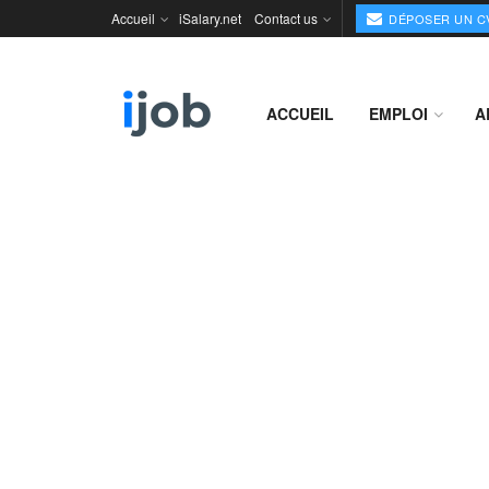
Accueil
iSalary.net
Contact us
DÉPOSER UN C
ACCUEIL
EMPLOI
A