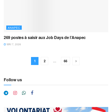
ANAPEC
269 postes à saisir aux Job Days de l’Anapec
MAI 7, 2026
1
2
…
66
Follow us